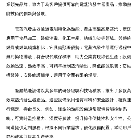
業領先品牌，致力于為客戶提供可靠的電蒸汽發生器產品，推動熱
能技術的創新與發展。
電蒸汽發生器通過電能轉化為熱能，產生高溫高壓蒸汽，廣泛
應用于食品加工、醫療消毒、化工生產、紡織印染等領域。與傳統
燃煤或燃氣鍋爐相比，它具備顯著優勢：電蒸汽發生器運行過程中
無污染物排放，符合現代環保標準，助力企業實現綠色生產；設備
啟動迅速，熱效率高，可精準控制蒸汽輸出，降低能源浪費；它結
構緊湊，安裝維護簡便，適用于空間有限的場所。
隆鑫熱能設備以其多年的研發經驗和技術積累，推出了多款高
效電蒸汽發生器產品。這些設備采用優質材料和安全設計，確保運
行穩定、壽命長久。例如，隆鑫的熱能設備通常配備智能控制系
統，可實時監控壓力、溫度等參數，提升操作便捷性和安全性。公
司還提供定制服務，根據不同行業需求，優化設備配置，幫助用戶
節約成本并提高生產效率。