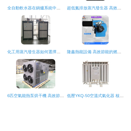
全自動軟水器在鍋爐系統中的關鍵作用與配套選型解析
超低氮排放蒸汽發生器 高效清潔的熱能設備新標桿
化工用蒸汽發生器如何選擇？以景宇熱能設備為例的選購指南
隆鑫熱能設備 高效節能的燃油燃氣燃燒機，驅動現代工業熱能解決方案
6匹空氣能熱泵烘干機 高效節能的現代熱能設備解析
低壓YKQ-50空溫式氣化器 核心機電設備與關鍵配件詳解